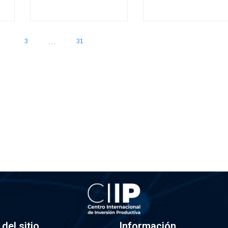
...
3
31
del sitio
Información