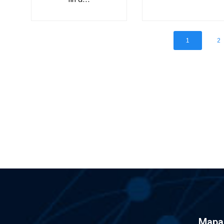
1
2
Mapa 