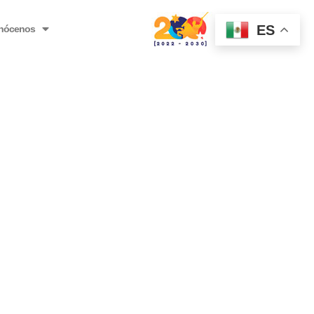
ES
nócenos