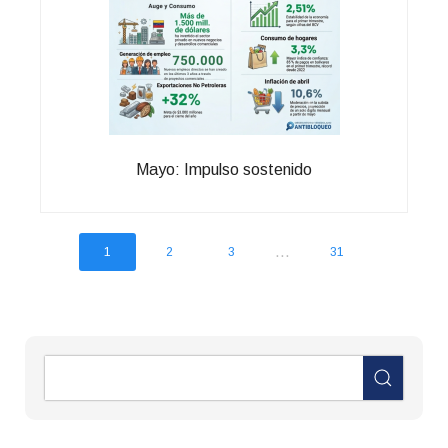
Mayo: Impulso sostenido
...
1
2
3
31