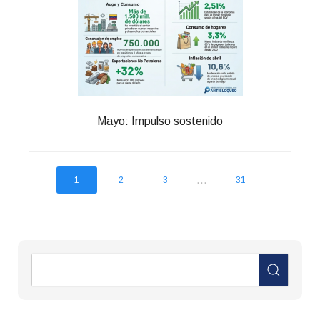
Mayo: Impulso sostenido
...
1
2
3
31