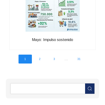
Mayo: Impulso sostenido
...
1
2
3
31