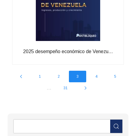
2025 desempeño económico de Venezu...
1
2
3
4
5
...
31