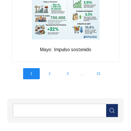
Mayo: Impulso sostenido
...
1
2
3
31