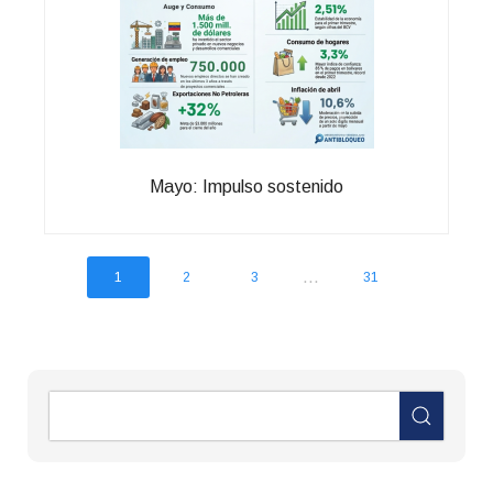
Mayo: Impulso sostenido
...
1
2
3
31