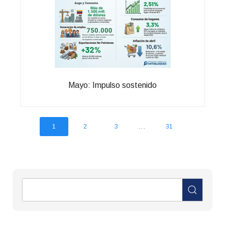
Mayo: Impulso sostenido
...
1
2
3
31