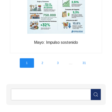
Mayo: Impulso sostenido
...
1
2
3
31