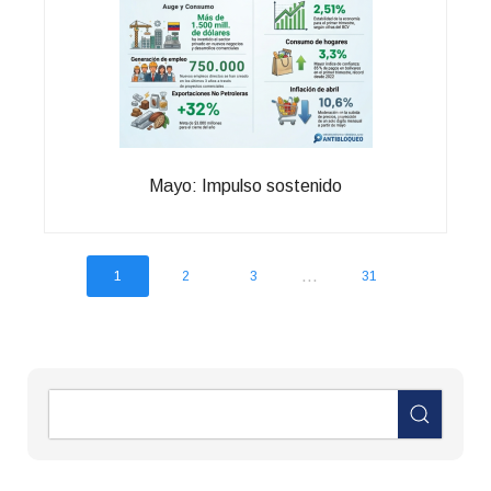
Mayo: Impulso sostenido
...
1
2
3
31