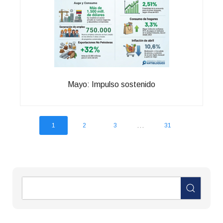
Mayo: Impulso sostenido
...
1
2
3
31