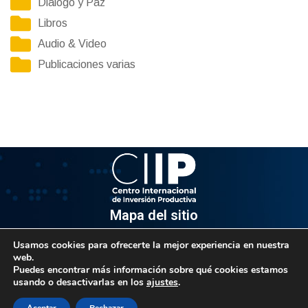
Diálogo y Paz
Libros
Audio & Video
Publicaciones varias
Mapa del sitio
Usamos cookies para ofrecerte la mejor experiencia en nuestra
Información
web.
Puedes encontrar más información sobre qué cookies estamos
Av. Venezuela, Edif. Epsilon Piso 3, Oficina 3-2, Sector el
usando o desactivarlas en los
ajustes
.
Rosal, Chacao.
Caracas, Código Postal 1064