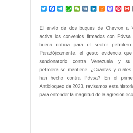
T
F
T
W
W
V
L
M
M
P
w
a
e
h
e
K
i
e
a
i
i
c
l
a
C
n
n
s
n
a
t
e
e
t
h
k
e
t
t
i
El envío de dos buques de Chevron a V
t
b
g
s
a
e
a
o
e
l
activa los convenios firmados con Pdvsa
e
o
r
A
t
d
m
d
r
r
o
a
p
I
e
o
e
buena noticia para el sector petrolero 
k
m
p
n
n
s
Paradójicamente, el gesto evidencia que
t
sancionatorio contra Venezuela y su i
petrolera se mantiene. ¿Cuántas y cuáles
han hecho contra Pdvsa? En el primer
Antibloqueo de 2023, revisamos esta histori
para entender la magnitud de la agresión ec