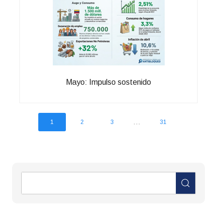
Mayo: Impulso sostenido
...
1
2
3
31