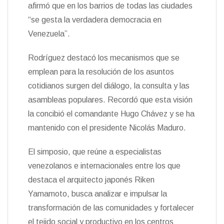
t
afirmó que en los barrios de todas las ciudades
k
i
i
e
r
“se gesta la verdadera democracia en
n
Venezuela”.
d
l
y
Rodríguez destacó los mecanismos que se
emplean para la resolución de los asuntos
cotidianos surgen del diálogo, la consulta y las
asambleas populares. Recordó que esta visión
la concibió el comandante Hugo Chávez y se ha
mantenido con el presidente Nicolás Maduro.
El simposio, que reúne a especialistas
venezolanos e internacionales entre los que
destaca el arquitecto japonés Riken
Yamamoto, busca analizar e impulsar la
transformación de las comunidades y fortalecer
el tejido social y productivo en los centros