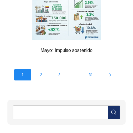
Mayo: Impulso sostenido
...
1
2
3
31