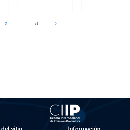
...
3
31
del sitio
Información