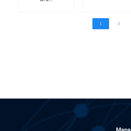
1
2
Mapa 