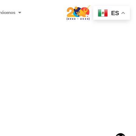
ES
nócenos