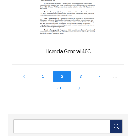
Licencia General 46C
...
1
2
3
4
31