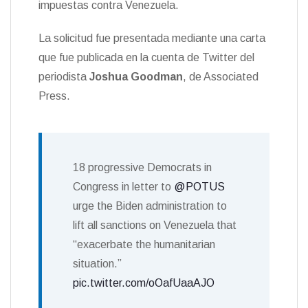
impuestas contra Venezuela.
n
d
La solicitud fue presentada mediante una carta
l
y
que fue publicada en la cuenta de Twitter del
periodista
Joshua Goodman
, de Associated
Press.
18 progressive Democrats in
Congress in letter to
@POTUS
urge the Biden administration to
lift all sanctions on Venezuela that
“exacerbate the humanitarian
situation.”
pic.twitter.com/oOafUaaAJO