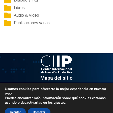
Diálogo y Paz
Libros
Audio & Video
Publicaciones varias
Mapa del sitio
Usamos cookies para ofrecerte la mejor experiencia en nuestra
Información
web.
Puedes encontrar más información sobre qué cookies estamos
Av. Venezuela, Edif. Epsilon Piso 3, Oficina 3-2, Sector el
usando o desactivarlas en los
ajustes
.
Rosal, Chacao.
Caracas, Código Postal 1064
Aceptar
Rechazar