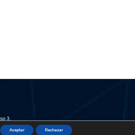
iso 3,
Chacao.
Aceptar
Rechazar