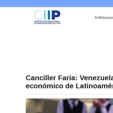
Antibloque
Canciller Faría: Venezue
económico de Latinoamér