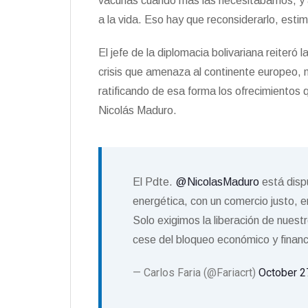
vacunas cuando más las necesitábamos, y a
a la vida. Eso hay que reconsiderarlo, estim
El jefe de la diplomacia bolivariana reiteró 
crisis que amenaza al continente europeo, 
ratificando de esa forma los ofrecimientos q
Nicolás Maduro.
El Pdte.
@NicolasMaduro
está dispu
energética, con un comercio justo, e
Solo exigimos la liberación de nuest
cese del bloqueo económico y financ
— Carlos Faria (@Fariacrt)
October 2