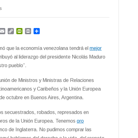
s
G
E
C
P
P
C
m
m
o
r
r
o
a
p
i
i
m
firmó que la economía venezolana tendrá el
mejor
i
y
n
n
p
l
L
t
t
a
tribuyó al liderazgo del presidente Nicolás Maduro
i
F
r
stro pueblo”.
n
r
t
k
i
i
unión de Ministros y Ministras de Relaciones
e
r
n
inoamericanos y Caribeños y la Unión Europea
d
e octubre en Buenos Aires, Argentina.
l
y
os secuestrados, robados, represados en
mbros de la Unión Europea. Tenemos
oro
nco de Inglaterra. No pudimos comprar las