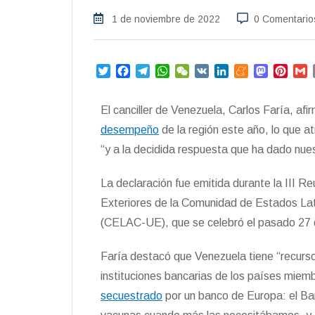
1 de noviembre de 2022
0 Comentario
T
F
T
W
W
V
L
M
M
P
w
a
e
h
e
K
i
e
a
i
i
c
l
a
C
n
n
s
n
a
El canciller de Venezuela, Carlos Faría, a
t
e
e
t
h
k
e
t
t
i
t
b
g
s
a
e
a
o
e
l
desempeño
de la región este año, lo que a
e
o
r
A
t
d
m
d
r
“y a la decidida respuesta que ha dado nue
r
o
a
p
I
e
o
e
k
m
p
n
n
s
La declaración fue emitida durante la III Re
t
Exteriores de la Comunidad de Estados Lat
(CELAC-UE), que se celebró el pasado 27 d
Faría destacó que Venezuela tiene “recurs
instituciones bancarias de los países mie
secuestrado
por un banco de Europa: el Ba