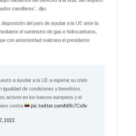
quí hablamos del derecho a la vida, del respeto
ados cancilleres”, dijo.
la disposición del país de ayudar a la UE ante la
mediante el suministro de gas e hidrocarburos,
ue con anterioridad realizara el presidente
esto a ayudar a la UE a superar su crisis
n igualdad de condiciones y beneficios.
ros activos en los bancos europeos y el
iero contra
pic.twitter.com/b6fc7CxIlv
7, 2022