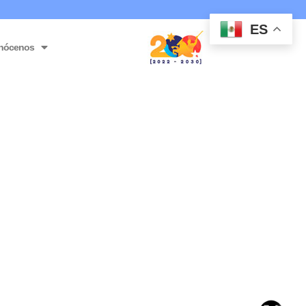
ES
nócenos