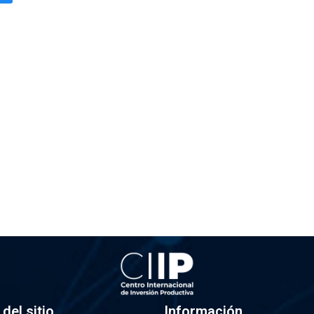
del sitio
Información