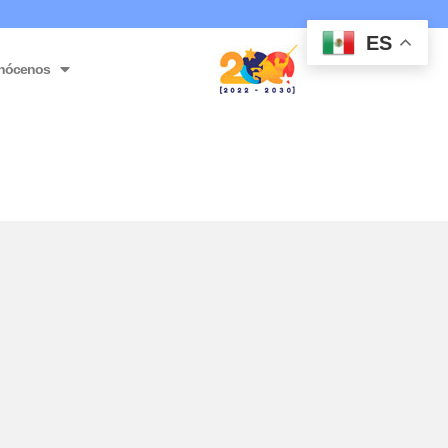
ES
nócenos