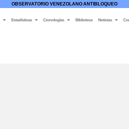
OBSERVATORIO VENEZOLANO ANTIBLOQUEO
o
Estadísticas
Cronologías
Biblioteca
Noticias
Co
en la República Bolivariana de Venezuela