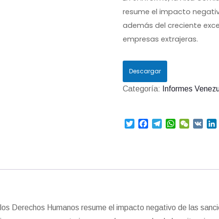
resume el impacto negativ
además del creciente exce
empresas extrajeras.
Descargar
Categoría:
Informes Venezu
T
F
T
W
W
V
w
a
e
h
e
K
i
i
c
l
a
C
t
e
e
t
h
t
b
g
s
a
e
o
r
A
t
r
o
a
p
I
k
m
p
a los Derechos Humanos resume el impacto negativo de las sanc