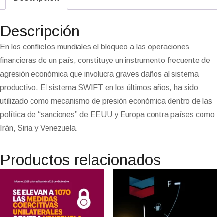
t
b
g
s
a
e
a
o
e
l
l
L
t
t
e
o
r
A
t
d
m
d
r
i
F
r
o
a
p
I
e
o
e
n
r
Descripción
k
m
p
n
n
s
k
i
i
t
e
En los conflictos mundiales el bloqueo a las operaciones
n
financieras de un país, constituye un instrumento frecuente de
d
l
agresión económica que involucra graves daños al sistema
y
productivo. El sistema SWIFT en los últimos años, ha sido
utilizado como mecanismo de presión económica dentro de las
política de “sanciones” de EEUU y Europa contra países como
Irán, Siria y Venezuela.
Productos relacionados