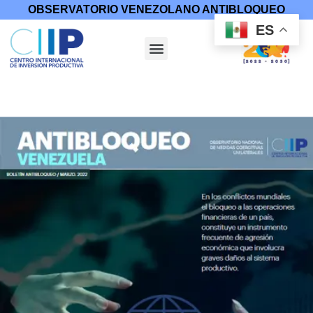
OBSERVATORIO VENEZOLANO ANTIBLOQUEO
ES
Inicio
/
Boletines
/ Sistema Swift: arma de guerra y control
financiero Nº 8