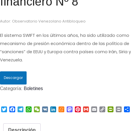
financiero Nº 8
Autor: Observatorio Venezolano Antibloqueo
El sistema SWIFT en los últimos años, ha sido utilizado como
mecanismo de presión económica dentro de las política de
“sanciones” de EEUU y Europa contra países como Irán, Siria y
Venezuela.
Descargar
Categoría:
Boletines
T
F
T
W
W
V
L
M
M
P
G
E
C
P
P
w
a
e
h
e
K
i
e
a
i
m
m
o
r
r
i
c
l
a
C
n
n
s
n
a
a
p
i
i
t
e
e
t
h
k
e
t
t
i
i
y
n
n
Descripción