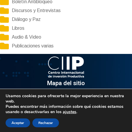
Boletín Antibloqueo
Discursos y Entrevistas
Diálogo y Paz
Libros
Audio & Video
Publicaciones varias
Mapa del sitio
Usamos cookies para ofrecerte la mejor experiencia en nuestra
Información
web.
Puedes encontrar más información sobre qué cookies estamos
Av. Venezuela, Edif. Epsilon Piso 3, Oficina 3-2, Sector el
usando o desactivarlas en los
ajustes
.
Rosal, Chacao.
Caracas, Código Postal 1064
Aceptar
Rechazar
Info@observatorio.gob.ve
© 2021 CIIP – Todos los derechos reservados.