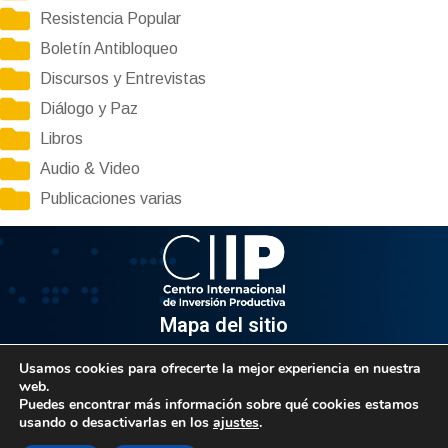
Resistencia Popular
Boletín Antibloqueo
Discursos y Entrevistas
Diálogo y Paz
Libros
Audio & Video
Publicaciones varias
Mapa del sitio
Usamos cookies para ofrecerte la mejor experiencia en nuestra
Información
web.
Puedes encontrar más información sobre qué cookies estamos
Av. Venezuela, Edif. Epsilon Piso 3, Oficina 3-2, Sector el
usando o desactivarlas en los
ajustes
.
Rosal, Chacao.
Caracas, Código Postal 1064