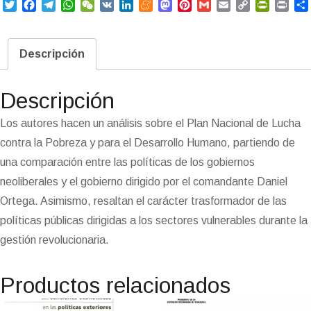
T
F
T
W
W
V
L
M
M
P
G
E
C
P
P
w
a
e
h
e
K
i
e
a
i
m
m
o
r
r
i
c
l
a
C
n
n
s
n
a
a
p
i
i
t
e
e
t
h
k
e
t
t
i
i
y
n
n
Descripción
t
b
g
s
a
e
a
o
e
l
l
L
t
t
e
o
r
A
t
d
m
d
r
i
F
r
o
a
p
I
e
o
e
n
r
Descripción
k
m
p
n
n
s
k
i
i
t
e
Los autores hacen un análisis sobre el Plan Nacional de Lucha
n
contra la Pobreza y para el Desarrollo Humano, partiendo de
d
l
una comparación entre las políticas de los gobiernos
y
neoliberales y el gobierno dirigido por el comandante Daniel
Ortega. Asimismo, resaltan el carácter trasformador de las
políticas públicas dirigidas a los sectores vulnerables durante la
gestión revolucionaria.
Productos relacionados