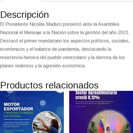
e
o
r
A
t
d
m
d
r
i
F
r
o
a
p
I
e
o
e
n
r
Descripción
k
m
p
n
n
s
k
i
i
t
e
El Presidente Nicolás Maduro presentó ante la Asamblea
n
Nacional el Mensaje a la Nación sobre la gestión del año 2021.
d
l
Destacó el primer mandatario los aspectos políticos, sociales,
y
económicos y el balance de pandemia, destacando la
resistencia heroica del pueblo venezolano y la derrota de los
planes violentos y la agresión económica.
Productos relacionados