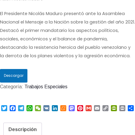
El Presidente Nicolás Maduro presentó ante la Asamblea
Nacional el Mensaje a la Nación sobre la gestión del año 2021.
Destacó el primer mandatario los aspectos políticos,
sociales, económicos y el balance de pandemia,
destacando la resistencia heroica del pueblo venezolano y
la derrota de los planes violentos y la agresión económica.
Descargar
Categoría:
Trabajos Especiales
T
F
T
W
W
V
L
M
M
P
G
E
C
P
P
w
a
e
h
e
K
i
e
a
i
m
m
o
r
r
i
c
l
a
C
n
n
s
n
a
a
p
i
i
t
e
e
t
h
k
e
t
t
i
i
y
n
n
Descripción
t
b
g
s
a
e
a
o
e
l
l
L
t
t