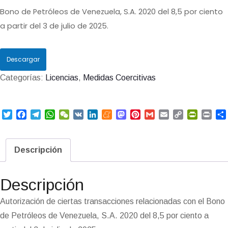
Bono de Petróleos de Venezuela, S.A. 2020 del 8,5 por ciento
a partir del 3 de julio de 2025.
Descargar
Categorías:
Licencias
,
Medidas Coercitivas
T
F
T
W
W
V
L
M
M
P
G
E
C
P
P
w
a
e
h
e
K
i
e
a
i
m
m
o
r
r
i
c
l
a
C
n
n
s
n
a
a
p
i
i
t
e
e
t
h
k
e
t
t
i
i
y
n
n
Descripción
t
b
g
s
a
e
a
o
e
l
l
L
t
t
e
o
r
A
t
d
m
d
r
i
F
r
o
a
p
I
e
o
e
n
r
Descripción
k
m
p
n
n
s
k
i
i
t
e
Autorización de ciertas transacciones relacionadas con el Bono
n
de Petróleos de Venezuela, S.A. 2020 del 8,5 por ciento a
d
l