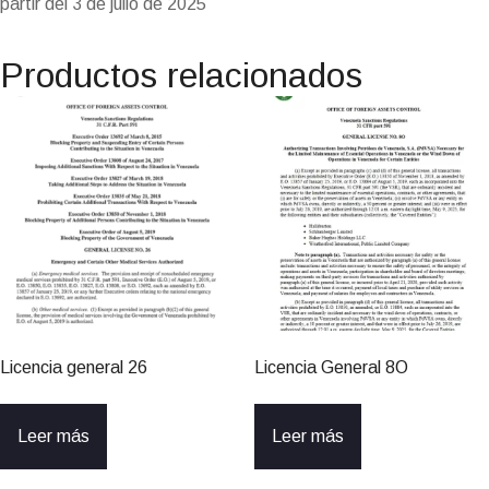
partir del 3 de julio de 2025
y
Productos relacionados
Licencia general 26
Licencia General 8O
Leer más
Leer más