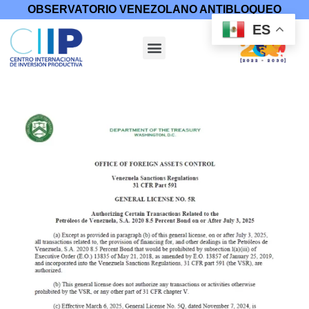
OBSERVATORIO VENEZOLANO ANTIBLOQUEO
ES
Inicio
/
Medidas Coercitivas
/
Licencias
/ Licencia General 5R