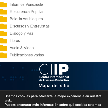
Informes Venezuela
Resistencia Popular
Boletín Antibloqueo
Discursos y Entrevistas
Diálogo y Paz
Libros
Audio & Video
Publicaciones varias
Mapa del sitio
Usamos cookies para ofrecerte la mejor experiencia en nuestra
Información
web.
Puedes encontrar más información sobre qué cookies estamos
Av. Venezuela, Edif. Epsilon Piso 3, Oficina 3-2, Sector el