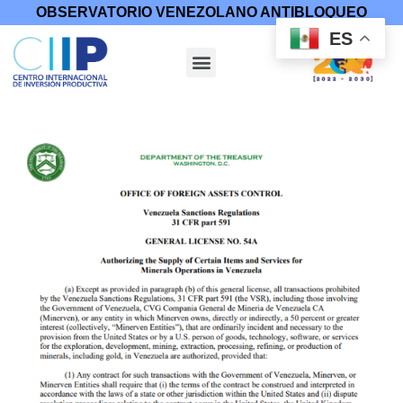
OBSERVATORIO VENEZOLANO ANTIBLOQUEO
ES
Inicio
/
Medidas Coercitivas
/
Licencias
/ Licencia General 54A