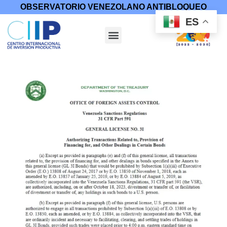
OBSERVATORIO VENEZOLANO ANTIBLOQUEO
ES
Inicio
/
Medidas Coercitivas
/
Licencias
/ Licencia General 3I