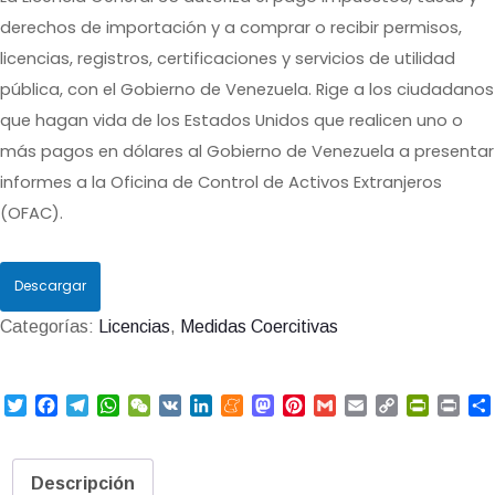
derechos de importación y a comprar o recibir permisos,
licencias, registros, certificaciones y servicios de utilidad
pública, con el Gobierno de Venezuela. Rige a los ciudadanos
que hagan vida de los Estados Unidos que realicen uno o
más pagos en dólares al Gobierno de Venezuela a presentar
informes a la Oficina de Control de Activos Extranjeros
(OFAC).
Descargar
Categorías:
Licencias
,
Medidas Coercitivas
T
F
T
W
W
V
L
M
M
P
G
E
C
P
P
w
a
e
h
e
K
i
e
a
i
m
m
o
r
r
i
c
l
a
C
n
n
s
n
a
a
p
i
i
t
e
e
t
h
k
e
t
t
i
i
y
n
n
Descripción
t
b
g
s
a
e
a
o
e
l
l
L
t
t