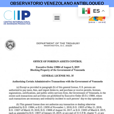
OBSERVATORIO VENEZOLANO ANTIBLOQUEO
ES
Inicio
/
Medidas Coercitivas
/
Licencias
/ Licencia general 35