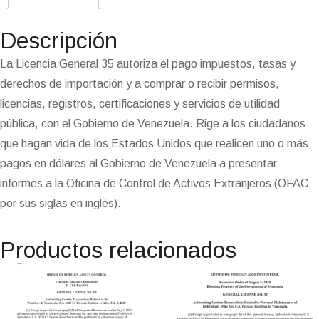
e
o
r
A
t
d
m
d
r
i
F
r
o
a
p
I
e
o
e
n
r
Descripción
k
m
p
n
n
s
k
i
i
t
e
La Licencia General 35 autoriza el pago impuestos, tasas y
n
derechos de importación y a comprar o recibir permisos,
d
l
licencias, registros, certificaciones y servicios de utilidad
y
pública, con el Gobierno de Venezuela. Rige a los ciudadanos
que hagan vida de los Estados Unidos que realicen uno o más
pagos en dólares al Gobierno de Venezuela a presentar
informes a la Oficina de Control de Activos Extranjeros (OFAC
por sus siglas en inglés).
Productos relacionados