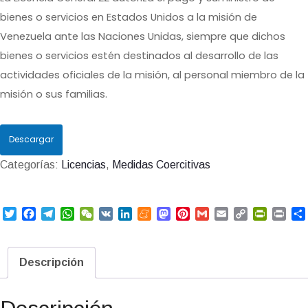
bienes o servicios en Estados Unidos a la misión de
Venezuela ante las Naciones Unidas, siempre que dichos
bienes o servicios estén destinados al desarrollo de las
actividades oficiales de la misión, al personal miembro de la
misión o sus familias.
Descargar
Categorías:
Licencias
,
Medidas Coercitivas
T
F
T
W
W
V
L
M
M
P
G
E
C
P
P
w
a
e
h
e
K
i
e
a
i
m
m
o
r
r
i
c
l
a
C
n
n
s
n
a
a
p
i
i
t
e
e
t
h
k
e
t
t
i
i
y
n
n
Descripción
t
b
g
s
a
e
a
o
e
l
l
L
t
t
e
o
r
A
t
d
m
d
r
i
F
r
o
a
p
I
e
o
e
n
r