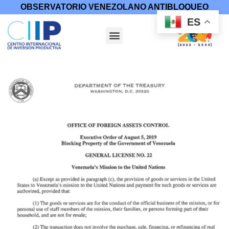
OBSERVATORIO VENEZOLANO ANTIBLOQUEO
ES
Inicio
/
Medidas Coercitivas
/
Licencias
/ Licencia general 22