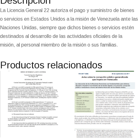
Descripción
k
m
p
n
n
s
k
i
i
t
e
La Licencia General 22 autoriza el pago y suministro de bienes
n
o servicios en Estados Unidos a la misión de Venezuela ante las
d
l
Naciones Unidas, siempre que dichos bienes o servicios estén
y
destinados al desarrollo de las actividades oficiales de la
misión, al personal miembro de la misión o sus familias.
Productos relacionados