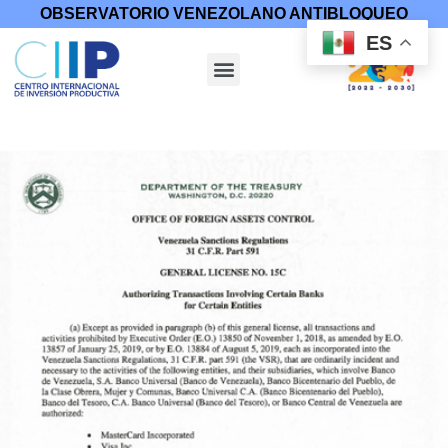
OBSERVATORIO VENEZOLANO ANTIBLOQUEO
ES
Inicio
/
Medidas Coercitivas
/
Licencias
/ Licencia general 15C