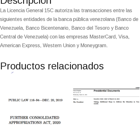
Descripción
k
m
p
n
n
s
k
i
i
t
e
La Licencia General 15C autoriza las transacciones entre las
n
siguientes entidades de la banca pública venezolana (Banco de
d
l
Venezuela, Banco Bicentenario, Banco del Tesoro y Banco
y
Central de Venezuela) con las empresas MasterCard, Visa,
American Express, Western Union y Moneygram.
Productos relacionados