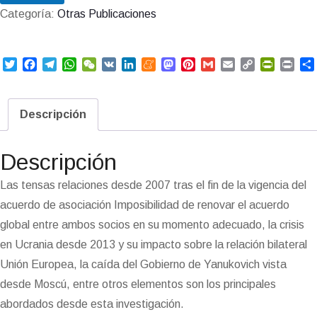
Categoría:
Otras Publicaciones
T
F
T
W
W
V
L
M
M
P
G
E
C
P
P
w
a
e
h
e
K
i
e
a
i
m
m
o
r
r
i
c
l
a
C
n
n
s
n
a
a
p
i
i
t
e
e
t
h
k
e
t
t
i
i
y
n
n
Descripción
t
b
g
s
a
e
a
o
e
l
l
L
t
t
e
o
r
A
t
d
m
d
r
i
F
r
o
a
p
I
e
o
e
n
r
Descripción
k
m
p
n
n
s
k
i
i
t
e
Las tensas relaciones desde 2007 tras el fin de la vigencia del
n
acuerdo de asociación Imposibilidad de renovar el acuerdo
d
l
global entre ambos socios en su momento adecuado, la crisis
y
en Ucrania desde 2013 y su impacto sobre la relación bilateral
Unión Europea, la caída del Gobierno de Yanukovich vista
desde Moscú, entre otros elementos son los principales
abordados desde esta investigación.