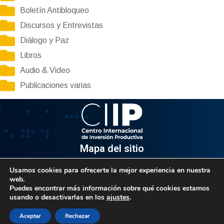
Boletín Antibloqueo
Discursos y Entrevistas
Diálogo y Paz
Libros
Audio & Video
Publicaciones varias
Mapa del sitio
Usamos cookies para ofrecerte la mejor experiencia en nuestra
Información
web.
Puedes encontrar más información sobre qué cookies estamos
Av. Venezuela, Edif. Epsilon Piso 3, Oficina 3-2, Sector el
usando o desactivarlas en los
ajustes
.
Rosal, Chacao.
Caracas, Código Postal 1064
Aceptar
Rechazar
Info@observatorio.gob.ve