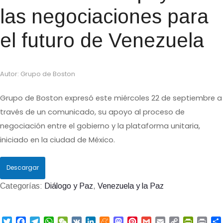
las negociaciones para
el futuro de Venezuela
Autor: Grupo de Boston
Grupo de Boston expresó este miércoles 22 de septiembre a
través de un comunicado, su apoyo al proceso de
negociación entre el gobierno y la plataforma unitaria,
iniciado en la ciudad de México.
Descargar
Categorías:
Diálogo y Paz
,
Venezuela y la Paz
T
F
T
W
W
V
L
M
M
P
G
E
C
P
P