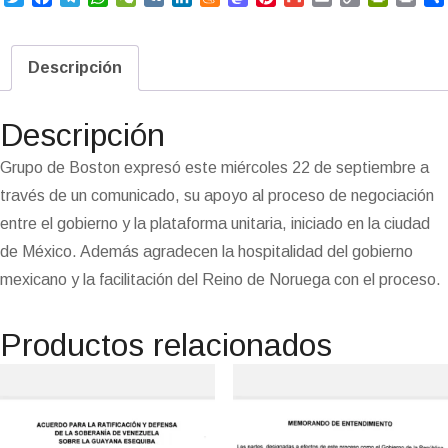
w
a
e
h
e
K
i
e
a
i
m
m
o
r
r
i
c
l
a
C
n
n
s
n
a
a
p
i
i
t
e
e
t
h
k
e
t
t
i
i
y
n
n
Descripción
t
b
g
s
a
e
a
o
e
l
l
L
t
t
e
o
r
A
t
d
m
d
r
i
F
r
o
a
p
I
e
o
e
n
r
Descripción
k
m
p
n
n
s
k
i
i
t
e
Grupo de Boston expresó este miércoles 22 de septiembre a
n
través de un comunicado, su apoyo al proceso de negociación
d
l
entre el gobierno y la plataforma unitaria, iniciado en la ciudad
y
de México. Además agradecen la hospitalidad del gobierno
mexicano y la facilitación del Reino de Noruega con el proceso.
Productos relacionados