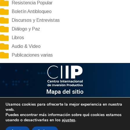
Resistencia Popular
Boletín Antibloqueo
Discursos y Entrevistas
Diálogo y Paz
Libros
Audio & Video
Publicaciones varias
Mapa del sitio
Usamos cookies para ofrecerte la mejor experiencia en nuestra
Información
web.
Puedes encontrar más información sobre qué cookies estamos
Av. Venezuela, Edif. Epsilon Piso 3, Oficina 3-2, Sector el
usando o desactivarlas en los
ajustes
.
Rosal, Chacao.
Caracas, Código Postal 1064