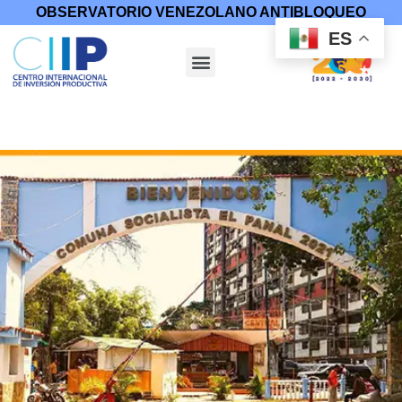
OBSERVATORIO VENEZOLANO ANTIBLOQUEO
ES
Inicio
/
Resistencia Popular
/ Comuna Socialista El Panal 2021:
un referente comunero en Caracas