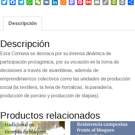
T
F
T
W
W
V
L
M
M
P
G
E
C
P
P
w
a
e
h
e
K
i
e
a
i
m
m
o
r
r
i
c
l
a
C
n
n
s
n
a
a
p
i
i
t
e
e
t
h
k
e
t
t
i
i
y
n
n
Descripción
t
b
g
s
a
e
a
o
e
l
l
L
t
t
e
o
r
A
t
d
m
d
r
i
F
r
o
a
p
I
e
o
e
n
r
Descripción
k
m
p
n
n
s
k
i
i
t
e
Esta Comuna se destaca por su intensa dinámica de
n
participación protagónica, por su vocación en la toma de
d
l
decisiones a través de asambleas, además de
y
emprendimientos colectivos como las unidades de producción
social (la textilera, la feria de hortalizas, la panadería,
producción de porcino y producción de tilapias).
Productos relacionados