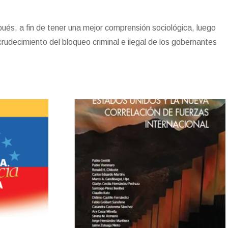
e
o
e
n
r
t
n
n
s
k
i
i
t
e
r
pués, a fin de tener una mejor comprensión sociológica, luego
n
crudecimiento del bloqueo criminal e ilegal de los gobernantes
d
l
y