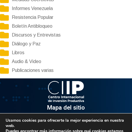
Informes Venezuela
Resistencia Popular
Boletín Antibloqueo
Discursos y Entrevistas
Diálogo y Paz
Libros
Audio & Video
Publicaciones varias
Mapa del sitio
Usamos cookies para ofrecerte la mejor experiencia en nuestra
Información
web.
Puedes encontrar más información sobre qué cookies estamos
Av. Venezuela, Edif. Epsilon Piso 3, Oficina 3-2, Sector el