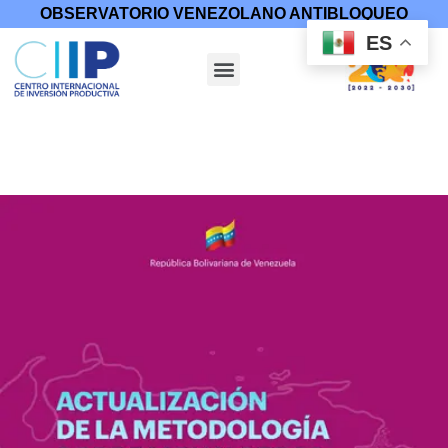
OBSERVATORIO VENEZOLANO ANTIBLOQUEO
ES
Inicio
/
Libros
/ Actualización de la metodología sobre MCU y
otras medidas restrictivas o punitivas impuestas a Venezuela
2014-2023