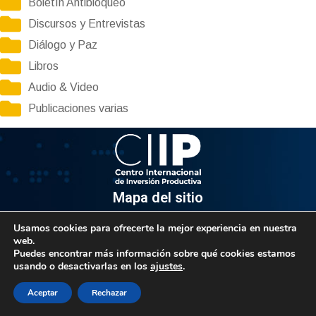
Boletín Antibloqueo
Discursos y Entrevistas
Diálogo y Paz
Libros
Audio & Video
Publicaciones varias
Mapa del sitio
Usamos cookies para ofrecerte la mejor experiencia en nuestra
Información
web.
Puedes encontrar más información sobre qué cookies estamos
Av. Venezuela, Edif. Epsilon Piso 3, Oficina 3-2, Sector el
usando o desactivarlas en los
ajustes
.
Rosal, Chacao.
Caracas, Código Postal 1064
Aceptar
Rechazar
Info@observatorio.gob.ve
© 2021 CIIP – Todos los derechos reservados.