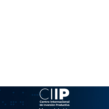
Mapa del sitio
Antibloqueo
Estadísticas
Cronologías
Biblioteca
Noticias
Conócenos
Información
Avenida Venezuela, Edificio Epsilon Piso 3, Oficina 3-2,
Sector el Rosal, Chacao. Caracas. Código Postal 1064
info@observatorio.gob.ve