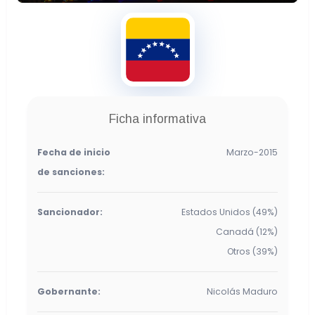
Venezuela
Total de Sanciones: 1.088
Ficha informativa
584
Personas
186
Empresas
87
Buques
60
Aeronaves
171
Otras
Fecha de inicio
Marzo-2015
de sanciones:
Sancionador:
Estados Unidos (49%)
Canadá (12%)
Otros (39%)
Gobernante:
Nicolás Maduro