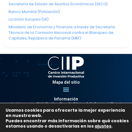
Secretaría de Estado de Asuntos Económicos (SECO)
Banco Mundial (Población)
La Unión Europea (UE)
Ministerio de Economía y Finanzas a través de Secretaría
Técnica de la Comisión Nacional contra el Blanqueo de
Capitales, República de Panamá (MEF)
Mapa del sitio
Información
Av. Venezuela, Edif. Epsilon Piso 3, Oficina 3-2, Sector el Rosal,
Usamos cookies para ofrecerte la mejor experiencia
Chacao.
en nuestra web.
Caracas, Código Postal 1064
Puedes encontrar más información sobre qué cookies
Info@observatorio.gob.ve
estamos usando o desactivarlas en los
ajustes
.
© 2021 CIIP – Todos los derechos reservados.